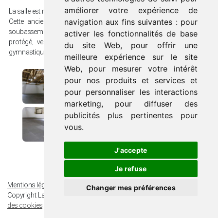
améliorer votre expérience de
La salle est mitoyenne avec le gîte.
navigation aux fins suivantes :
pour
Cette ancienne grange a été aménagée : pierres apparentes et
soubassements blancs, un espace de 110m2 lumineux, un plancher
activer les fonctionnalités de base
protégé, ventilateurs de plafond, elle permet le travail au sol, la
du site Web
,
pour offrir une
gymnastique douce (gi qong, tai chi)…
meilleure expérience sur le site
Web
,
pour mesurer votre intérêt
pour nos produits et services et
pour personnaliser les interactions
marketing
,
pour diffuser des
publicités plus pertinentes pour
vous
.
J'accepte
Je refuse
Mentions légales
Politique de confidentialité
Changer mes préférences
Copyright La Vigonié Haute 2025. Tous droits réservés.
Préférences
des cookies